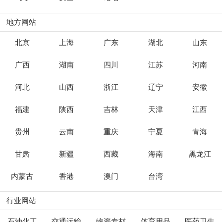
地方网站
北京
上海
广东
湖北
山东
广西
湖南
四川
江苏
河南
河北
山西
浙江
辽宁
安徽
福建
陕西
吉林
天津
江西
贵州
云南
重庆
宁夏
青海
甘肃
新疆
西藏
海南
黑龙江
内蒙古
香港
澳门
台湾
行业网站
石油化工
交通运输
物资专材
体育用品
医药卫生