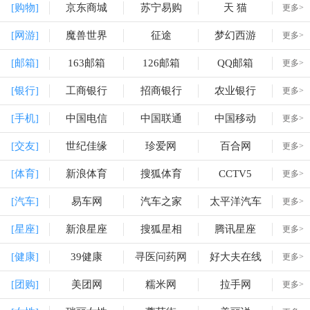
[购物]
京东商城
苏宁易购
天 猫
更多>
[网游]
魔兽世界
征途
梦幻西游
更多>
[邮箱]
163邮箱
126邮箱
QQ邮箱
更多>
[银行]
工商银行
招商银行
农业银行
更多>
[手机]
中国电信
中国联通
中国移动
更多>
[交友]
世纪佳缘
珍爱网
百合网
更多>
[体育]
新浪体育
搜狐体育
CCTV5
更多>
[汽车]
易车网
汽车之家
太平洋汽车
更多>
[星座]
新浪星座
搜狐星相
腾讯星座
更多>
[健康]
39健康
寻医问药网
好大夫在线
更多>
[团购]
美团网
糯米网
拉手网
更多>