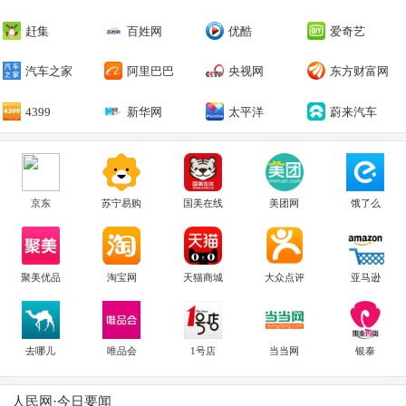
赶集
百姓网
优酷
爱奇艺
汽车之家
阿里巴巴
央视网
东方财富网
4399
新华网
太平洋
蔚来汽车
京东
苏宁易购
国美在线
美团网
饿了么
聚美优品
淘宝网
天猫商城
大众点评
亚马逊
去哪儿
唯品会
1号店
当当网
银泰
人民网·今日要闻