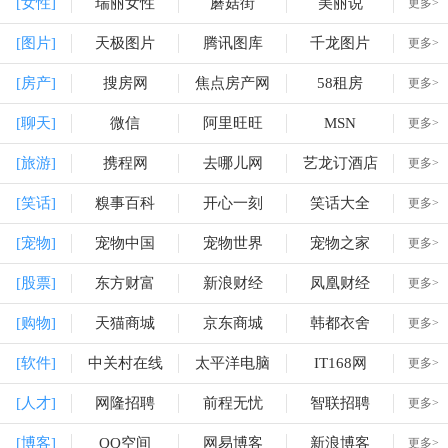
[女性]
瑞丽女性
蘑菇街
美丽说
更多>
[图片]
天极图片
腾讯图库
千龙图片
更多>
[房产]
搜房网
焦点房产网
58租房
更多>
[聊天]
微信
阿里旺旺
MSN
更多>
[旅游]
携程网
去哪儿网
艺龙订酒店
更多>
[笑话]
糗事百科
开心一刻
笑话大全
更多>
[宠物]
宠物中国
宠物世界
宠物之家
更多>
[股票]
东方财富
新浪财经
凤凰财经
更多>
[购物]
天猫商城
京东商城
韩都衣舍
更多>
[软件]
中关村在线
太平洋电脑
IT168网
更多>
[人才]
网隆招聘
前程无忧
智联招聘
更多>
[博客]
QQ空间
网易博客
新浪博客
更多>