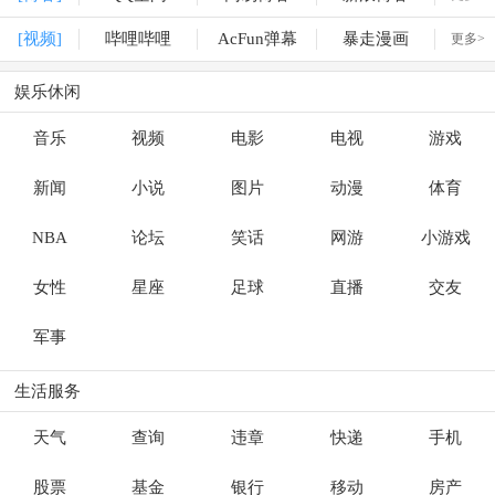
[视频]
哔哩哔哩
AcFun弹幕
暴走漫画
更多>
娱乐休闲
音乐
视频
电影
电视
游戏
新闻
小说
图片
动漫
体育
NBA
论坛
笑话
网游
小游戏
女性
星座
足球
直播
交友
军事
生活服务
天气
查询
违章
快递
手机
股票
基金
银行
移动
房产