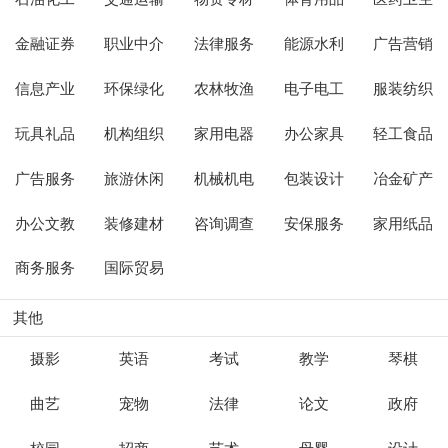
金融证券
职业中介
法律服务
能源水利
广告营销
信息产业
环保绿化
农林牧渔
电子电工
服装纺织
玩具礼品
机构组织
家用电器
办公家具
轻工食品
广告服务
旅游休闲
机械机电
包装设计
冶金矿产
办公文教
装修建材
咨询调查
安保服务
家用纸品
商务服务
国际贸易
其他
摄影
英语
考试
教学
琴棋
曲艺
宠物
法律
论文
政府