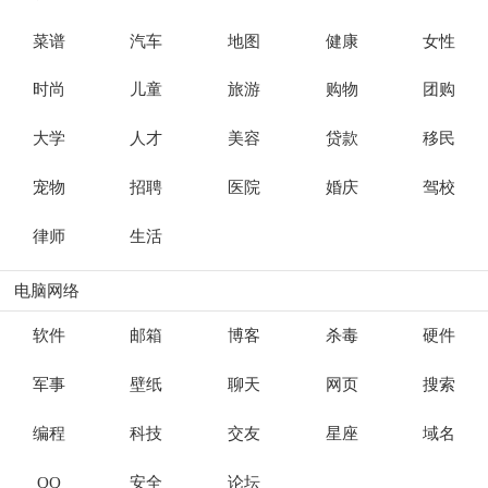
菜谱
汽车
地图
健康
女性
时尚
儿童
旅游
购物
团购
大学
人才
美容
贷款
移民
宠物
招聘
医院
婚庆
驾校
律师
生活
电脑网络
软件
邮箱
博客
杀毒
硬件
军事
壁纸
聊天
网页
搜索
编程
科技
交友
星座
域名
QQ
安全
论坛