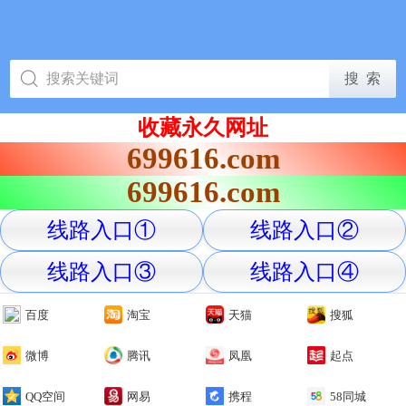
收藏永久网址
699616.com
699616.com
线路入口①
线路入口②
线路入口③
线路入口④
百度
淘宝
天猫
搜狐
微博
腾讯
凤凰
起点
QQ空间
网易
携程
58同城